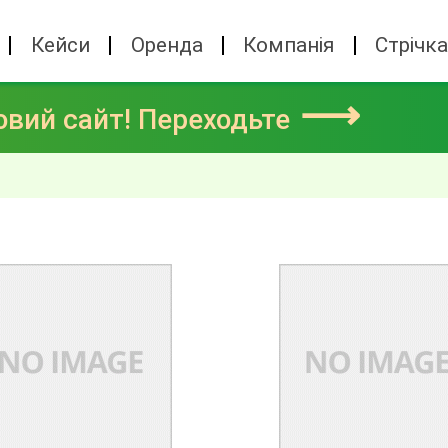
Кейси
Оренда
Компанія
Стрічк
⟶
овий сайт! Переходьте