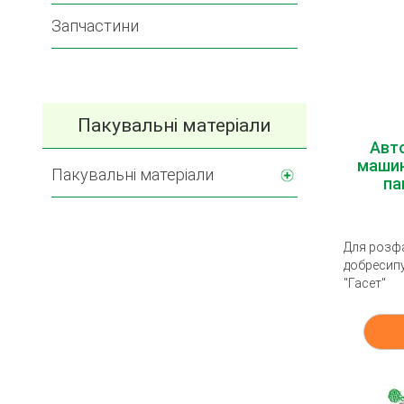
Запчастини
Пакувальні матеріали
Авт
машин
Пакувальні матеріали
па
Для розф
добресипу
"Гасет"