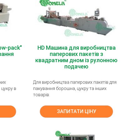
ow-pack"
HD Машина для виробництва
вання
паперових пакетів з
квадратним дном із рулонною
подачею
них
Для виробництва паперових пакетів для
 цукру в
пакування борошна, цукру та інших
товарів.
ЗАПИТАТИ ЦІНУ