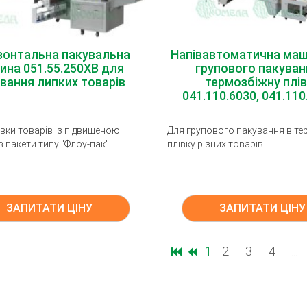
зонтальна пакувальна
Напівавтоматична маш
ина 051.55.250ХВ для
групового пакуван
вання липких товарів
термозбіжну плів
041.110.6030, 041.110
вки товарів із підвищеною
Для групового пакування в т
в пакети типу "Флоу-пак".
плівку різних товарів.
ЗАПИТАТИ ЦІНУ
ЗАПИТАТИ ЦІНУ
1
2
3
4
...