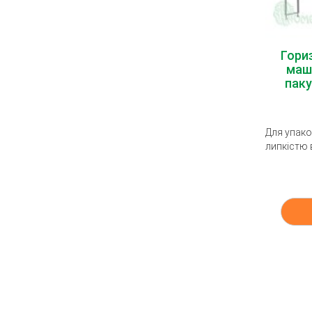
Гори
маш
паку
Для упако
липкістю 