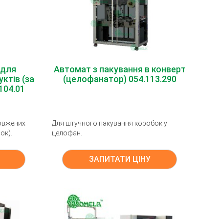
 для
Автомат з пакування в конверт
ктів (за
(целофанатор) 054.113.290
104.01
овжених
Для штучного пакування коробок у
ок).
целофан.
ЗАПИТАТИ ЦІНУ