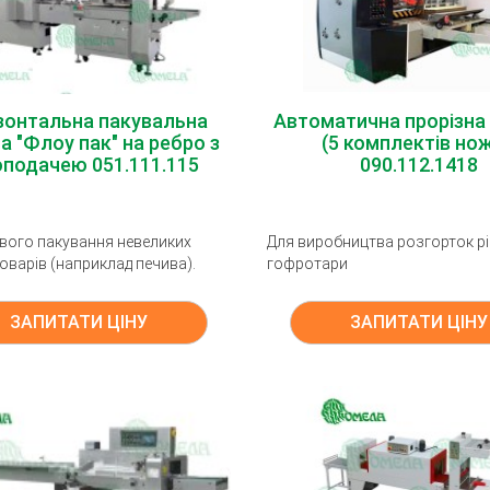
зонтальна пакувальна
Автоматична прорізна
 "Флоу пак" на ребро з
(5 комплектів нож
оподачею 051.111.115
090.112.1418
вого пакування невеликих
Для виробництва розгорток рі
оварів (наприклад печива).
гофротари
ЗАПИТАТИ ЦІНУ
ЗАПИТАТИ ЦІНУ