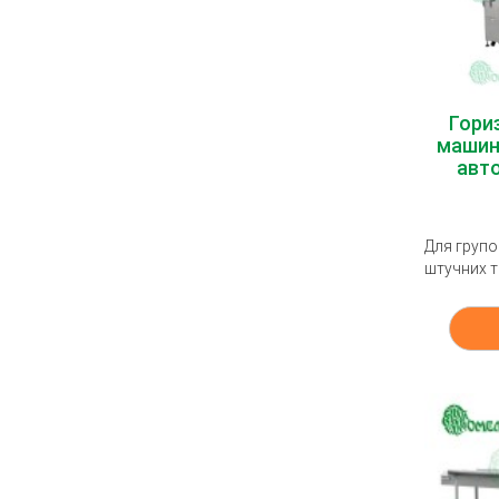
Гори
машина
авт
Для групо
штучних т