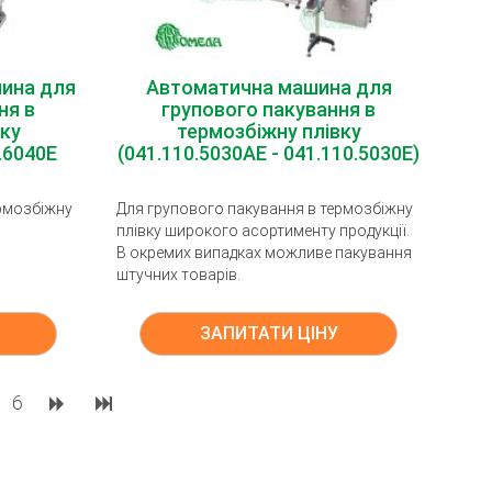
ина для
Автоматична машина для
ня в
групового пакування в
ку
термозбіжну плівку
.6040E
(041.110.5030AE - 041.110.5030E)
ермозбіжну
Для групового пакування в термозбіжну
плівку широкого асортименту продукції.
В окремих випадках можливе пакування
штучних товарів.
ЗАПИТАТИ ЦІНУ
6