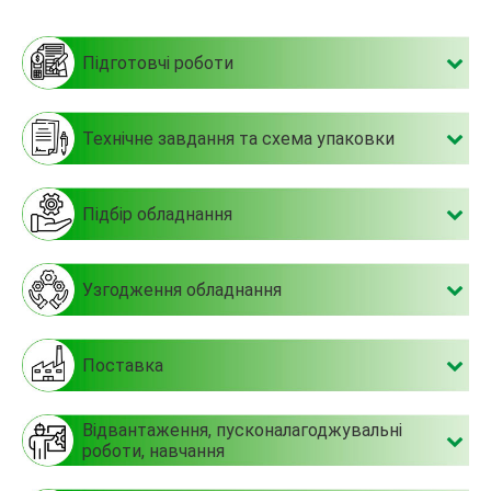
Підготовчі роботи
Технічне завдання та схема упаковки
Підбір обладнання
Узгодження обладнання
Поставка
Відвантаження, пусконалагоджувальні
роботи, навчання