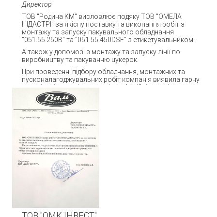
Директор
ТОВ "Родина КМ" висловлює подяку ТОВ "ОМЕЛА
ІНДАСТРІ" за якісну поставку та виконання робіт з
монтажу та запуску пакувального обладнання
"051.55.250B" та "051.55.450DSF" з етикетувальником.
А також у допомозі з монтажу та запуску лінії по
виробництву та пакуванню цукерок.
При проведенні підбору обладнання, монтажних та
пусконалагоджувальних робіт компанія виявила гарну
організацію праці та високі професійні якості.
На даний час пакувальні машини працюють стабільно.
Після закінчення робіт залишилось приємне враження
від співпраці.
ТОВ "ОМК ІНВЕСТ"