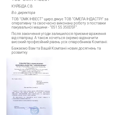
КУЙБІДА С.В.
В.о. директора
ТОВ "ОМК ІНВЕСТ" щиро дякує ТОВ "ОМЕЛА ІНДАСТРІ" за
оперативну та своєчасно виконану роботу з поставки
пакувальної машини - "051.55.350DSF".
Після закінчення угоди залишилося приємне враження
від співпраці. А також хочеться окремо відзначити
високий професійний рівень усіх співробіників Компанії.
Бажаємо Вам та Вашій Компанії нових досягнень та
розвитку.