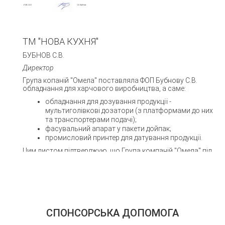
ТМ "НОВА КУХНЯ"
БУБНОВ С.В.
Директор
Група копаній "Омела" поставляла ФОП Бубнову С.В.
обладнання для харчового виробництва, а саме:
обладнання для дозування продукції -
мультиголівкові дозатори (з платформами до них
та транспортерами подачі);
фасувальний апарат у пакети дойпак;
промисловий принтер для датування продукції.
Цим листом підтверджую, що Група компаній "Омела" під
час поставки наведенного обладнання, проведення
монтажних, пусконадагоджувальних робіт та навчання
персоналу зарекомендувала себе як надійний партнер,
здатний швидко та професійно реагувати на потреби
замовника.
СПОНСОРСЬКА ДОПОМОГА