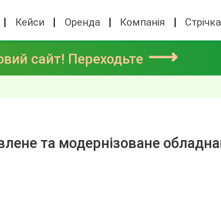
Кейси
Оренда
Компанія
Стрічк
⟶
овий сайт! Переходьте
влене та модернізоване обладна