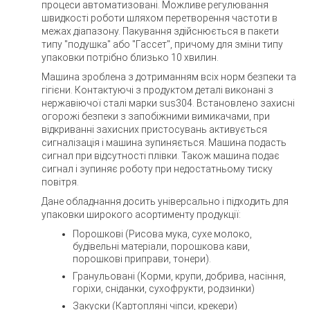
процеси автоматизовані. Можливе регулювання
швидкості роботи шляхом перетворення частоти в
межах діапазону. Пакування здійснюється в пакети
типу "подушка" або "Гассет", причому для зміни типу
упаковки потрібно близько 10 хвилин.
Машина зроблена з дотриманням всіх норм безпеки та
гігієни. Контактуючі з продуктом деталі виконані з
нержавіючої сталі марки sus304. Встановлено захисні
огорожі безпеки з запобіжними вимикачами, при
відкриванні захисних пристосувань активується
сигналізація і машина зупиняється. Машина подасть
сигнал при відсутності плівки. Також машина подає
сигнал і зупиняє роботу при недостатньому тиску
повітря.
Дане обладнання досить універсально і підходить для
упаковки широкого асортименту продукції:
Порошкові (Рисова мука, сухе молоко,
будівельні матеріали, порошкова кави,
порошкові приправи, тонери).
Гранульовані (Корми, крупи, добрива, насіння,
горіхи, сніданки, сухофрукти, родзинки)
Закуски (Картопляні чіпси, крекери)