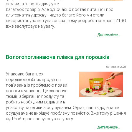
замінила пластик для дуже
багатьох товарів. Але одночасно постає питання і про
альтернативу дереву - надто багато його ми стали
використовувати в упаковках. Тому розробка компанії Z1RO
вже заслуговує на увагу.
Детальніше...
Вологопоглинаюча плівка для порошків
08 червня 2026
Упаковка багатьох
порошкоподібних продуктів
пов'язана із проблемою появи
вологи в упаковці. Це скорочує
термін зберігання продукту та
робить необхідним додавати в
упаковку пакетики з осушувачем. Однак, навіть додавання
осушувача не вирішує проблему повністю. Вже тому рішення
від ProAmpac заслуговує на увагу.
Детальніше...