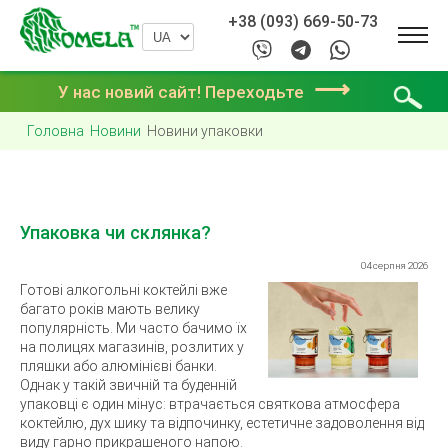
+38 (093) 669-50-73
⟶
У нас новий сайт! Переходьте
Головна
Новини
Новини упаковки
Упаковка чи склянка?
04 серпня 2026
Готові алкогольні коктейлі вже
багато років мають велику
популярність. Ми часто бачимо їх
на полицях магазинів, розлитих у
пляшки або алюмінієві банки.
Однак у такій звичній та буденній
упаковці є один мінус: втрачається святкова атмосфера
коктейлю, дух шику та відпочинку, естетичне задоволення від
виду гарно прикрашеного напою.