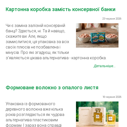
Картонна коробка замість консервної банки
23 червня 2026
Чи є заміна залізній консервній
банці? Здається, ні. Та й навіщо,
скажите ви. Але, якщо
замислитися, ця упаковка за всіх
своїх плюсів не позбавлена ​​і
мінусів. Про які згадуєш, як тільки
з'являється цікава альтернатива - картонна коробка.
Детальніше...
Формоване волокно з опалого листя
16 червня 2026
Упаковка із формованого
деревного волокна вже кілька
років розглядається як чудова
альтернатива пластиковим
формам. І зараз вона справді