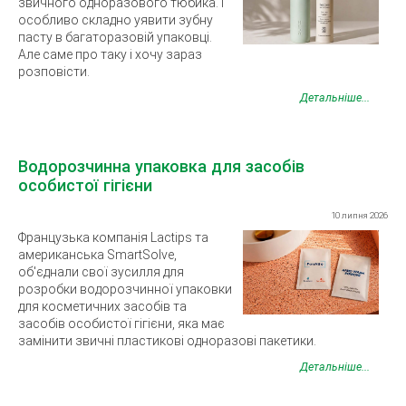
звичного одноразового тюбика. І
особливо складно уявити зубну
пасту в багаторазовій упаковці.
Але саме про таку і хочу зараз
розповісти.
Детальніше...
Водорозчинна упаковка для засобів
особистої гігієни
10 липня 2026
Французька компанія Lactips та
американська SmartSolve,
об'єднали свої зусилля для
розробки водорозчинної упаковки
для косметичних засобів та
засобів особистої гігієни, яка має
замінити звичні пластикові одноразові пакетики.
Детальніше...