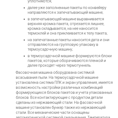
уплотняются;
далее уже заполненные пакеты по конвейеру
направляются к запечатывающей машине;
в запечатывающей машине выравнивается
верхняя кромка пакета, отрезается лишнее,
кромка складывается, на нее наносится
термоклей и она приклеивается к телу пакета;
на запечатанные пакеты наносится дата и они
отправляются на групповую упаковку в
термоусадочную машину;
в термоусадочной машине формируются блоки
пакетов, которые оборачиваются пленкой и
далее проходят через термотуннель.
Фасовочная машина оборудована системой
всасывания пыли. На термоусадочной машине
установлена система ПЛК и экран управления, имеется
возможность настройки различных комбинаций
формирующихся блоков пакетов и учета упакованных
блоков. Все контактирующие с продуктом детали
сделаны из нержавеющей стали. На фасовочной
машине установлен бункер также из нержавеющей
стали. Все механические части оснащены
автоматической системой смазывания. Температура