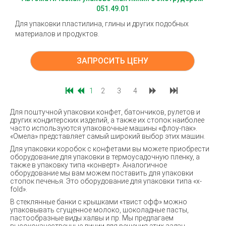
051.49.01
Для упаковки пластилина, глины и других подобных
материалов и продуктов.
ЗАПРОСИТЬ ЦЕНУ
1
2
3
4
Для поштучной упаковки конфет, батончиков, рулетов и
других кондитерских изделий, а также их стопок наиболее
часто используются упаковочные машины «флоу-пак».
«Омела» представляет самый широкий выбор этих машин.
Для упаковки коробок с конфетами вы можете приобрести
оборудование для упаковки в термоусадочную пленку, а
также в упаковку типа «конверт». Аналогичное
оборудование мы вам можем поставить для упаковки
стопок печенья. Это оборудование для упаковки типа «x-
fold».
В стеклянные банки с крышками «твист офф» можно
упаковывать сгущенное молоко, шоколадные пасты,
пастообразные виды халвы и пр. Мы предлагаем