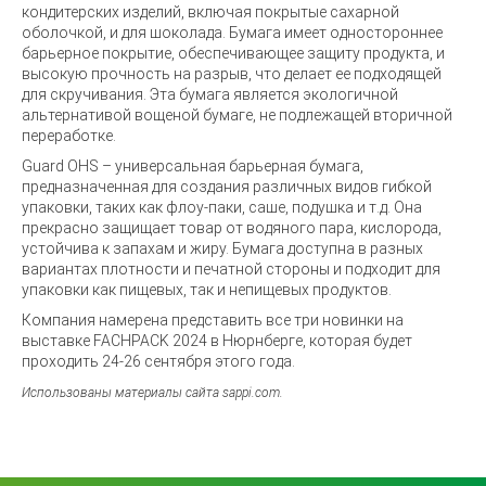
кондитерских изделий, включая покрытые сахарной
оболочкой, и для шоколада. Бумага имеет одностороннее
барьерное покрытие, обеспечивающее защиту продукта, и
высокую прочность на разрыв, что делает ее подходящей
для скручивания. Эта бумага является экологичной
альтернативой вощеной бумаге, не подлежащей вторичной
переработке.
Guard OHS – универсальная барьерная бумага,
предназначенная для создания различных видов гибкой
упаковки, таких как флоу-паки, саше, подушка и т.д. Она
прекрасно защищает товар от водяного пара, кислорода,
устойчива к запахам и жиру. Бумага доступна в разных
вариантах плотности и печатной стороны и подходит для
упаковки как пищевых, так и непищевых продуктов.
Компания намерена представить все три новинки на
выставке FACHPACK 2024 в Нюрнберге, которая будет
проходить 24-26 сентября этого года.
Использованы материалы сайта sappi.com.