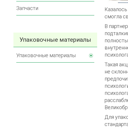
Запчасти
Казалось
смогла с
В партне
подталки
Упаковочные материалы
полность
внутренн
психолог
Упаковочные материалы
Такая акц
не склонн
предпочи
психолог
психолог
расслабл
Великобр
Для упак
стандарт