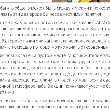
 бы что общего может быть между чипсами и психоло
вязать эти два вроде бы несовместимых понятия.
рстве с Кампанией против несчастной жизни (CALM) 
вающая людей к откровенным разговорам. Beavertow
ю разрывать упаковку чипсов и использовать ее в к
ей стороне пачки они напечатали несколько вариант
ами, с помощью которых можно начать откровенный 
ия возникла не на пустом месте. Многие жители евр
ы к откровенным рассказам о своих трудностях и пр
тая на людях демонстрировать показное благополучи
ическим последствиям, вплоть до депрессии и суици
ами в надежде подтолкнуть людей «открыться» в св
енной атмосфере паба. В акции принимают участие бо
итании.
овки была выбрана компостируемая пленка компании P
ам даже домашнего компостирования и разлагается п