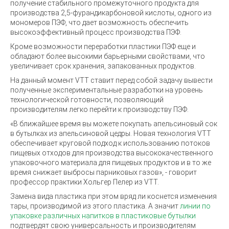
получение стабильного промежуточного продукта для
производства 2,5-фурандикарбоновой кислоты, одного из
мономеров ПЭФ, что дает возможность обеспечить
высокоэффективный процесс производства ПЭФ.
Кроме возможности переработки пластики ПЭФ еще и
обладают более высокими барьерными свойствами, что
увеличивает срок хранения, запакованных продуктов.
На данный момент VTT ставит перед собой задачу вывести
полученные экспериментальные разработки на уровень
технологической готовности, позволяющий
производителям легко перейти к производству ПЭФ.
«В ближайшее время вы можете покупать апельсиновый сок
в бутылках из апельсиновой цедры. Новая технология VTT
обеспечивает круговой подход к использованию потоков
пищевых отходов для производства высококачественного
упаковочного материала для пищевых продуктов и в то же
время снижает выбросы парниковых газов», - говорит
профессор практики Хольгер Пелер из VTT.
Замена вида пластика при этом вряд ли коснется изменения
тары, производимой из этого пластика. А значит
линии по
упаковке различных напитков в пластиковые бутылки
подтвердят свою универсальность и производителям