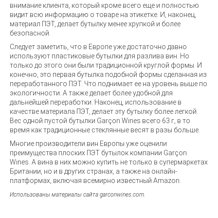
внимание клиента, который кроме всего еще и полностью
видит всю информацию о товаре на этикетке. И, наконец,
материал ПЭТ, делает бутылку менее хрупкой и более
безопасной.
Следует заметить, что в Европе уже достаточно давно
используют пластиковые бутылки для разлива вин. Но
только до этого они были традиционной круглой формы. И
конечно, это первая бутылка подобной формы сделанная из
переработанного ПЭТ. Что поднимает ее на уровень выше по
экологичности. А также делает более удобной для
дальнейшей переработки. Наконец, использование в
качестве материала ПЭТ, делает эту бутылку более легкой.
Вес одной пустой бутылки Garçon Wines всего 63 г, в то
время как традиционные стеклянные весят в разы больше.
Многие производители вин Европы уже оценили
преимущества плоских ПЭТ бутылок компании Garçon
Wines. А вина в них можно купить не только в супермаркетах
Британии, но и в других странах, а также на онлайн-
платформах, включая всемирно известный Amazon.
Использованы материалы сайта garconwines.com.