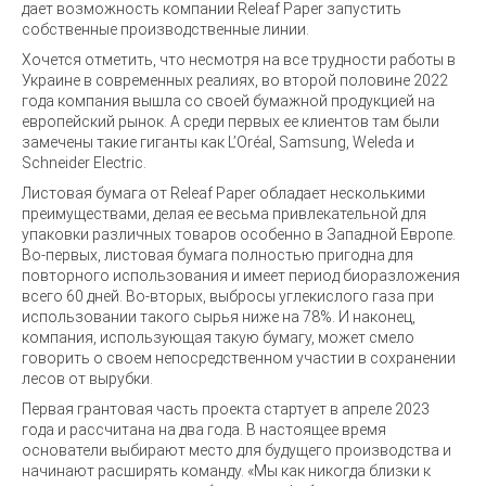
дает возможность компании Releaf Paper запустить
собственные производственные линии.
Хочется отметить, что несмотря на все трудности работы в
Украине в современных реалиях, во второй половине 2022
года компания вышла со своей бумажной продукцией на
европейский рынок. А среди первых ее клиентов там были
замечены такие гиганты как L’Oréal, Samsung, Weleda и
Schneider Electric.
Листовая бумага от Releaf Paper обладает несколькими
преимуществами, делая ее весьма привлекательной для
упаковки различных товаров особенно в Западной Европе.
Во-первых, листовая бумага полностью пригодна для
повторного использования и имеет период биоразложения
всего 60 дней. Во-вторых, выбросы углекислого газа при
использовании такого сырья ниже на 78%. И наконец,
компания, использующая такую бумагу, может смело
говорить о своем непосредственном участии в сохранении
лесов от вырубки.
Первая грантовая часть проекта стартует в апреле 2023
года и рассчитана на два года. В настоящее время
основатели выбирают место для будущего производства и
начинают расширять команду. «Мы как никогда близки к