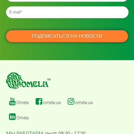
Omela
omela.ua
omela.ua
Omela
МЫ РАБОТАЕМ:
пн-пт 08:30 - 17:30