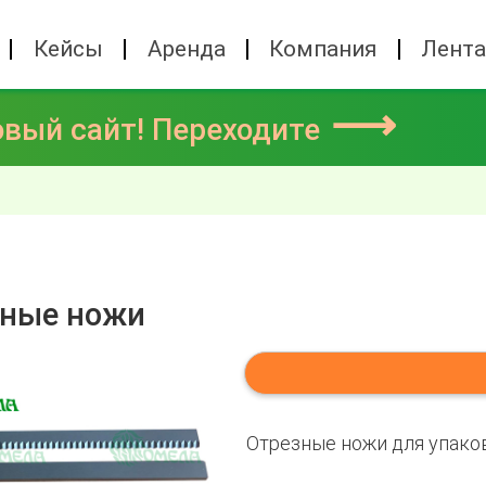
Кейсы
Аренда
Компания
Лент
⟶
овый сайт! Переходите
зные ножи
Отрезные ножи для упаков