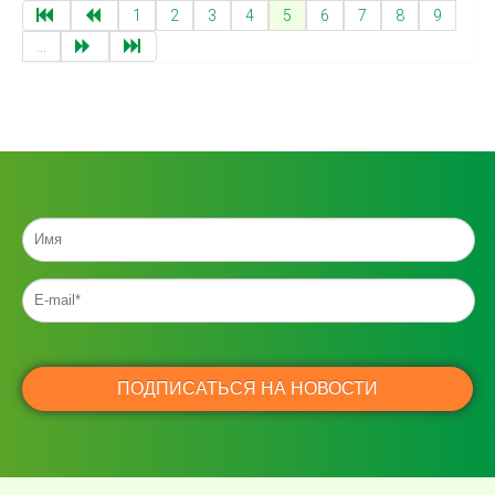
1
2
3
4
5
6
7
8
9
...