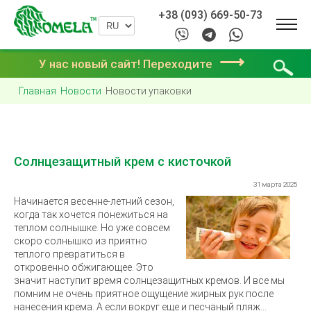
+38 (093) 669-50-73
⟶
У нас новый сайт! Переходите
Главная
Новости
Новости упаковки
Солнцезащитный крем с кисточкой
31 марта 2025
Начинается весенне-летний сезон,
когда так хочется понежиться на
теплом солнышке. Но уже совсем
скоро солнышко из приятно
теплого превратиться в
откровенно обжигающее. Это
значит наступит время солнцезащитных кремов. И все мы
помним не очень приятное ощущение жирных рук после
нанесения крема. А если вокруг еще и песчаный пляж…